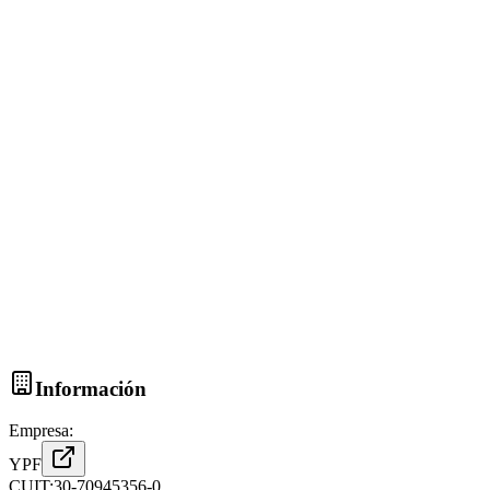
Información
Empresa:
YPF
CUIT:
30-70945356-0