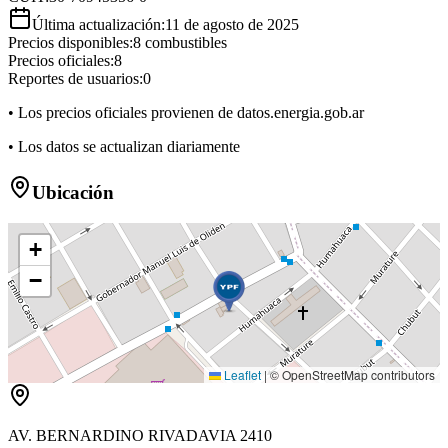
Última actualización:
11 de agosto de 2025
Precios disponibles:
8
combustibles
Precios oficiales:
8
Reportes de usuarios:
0
• Los precios oficiales provienen de datos.energia.gob.ar
• Los datos se actualizan diariamente
Ubicación
+
−
Leaflet
|
© OpenStreetMap contributors
AV. BERNARDINO RIVADAVIA 2410