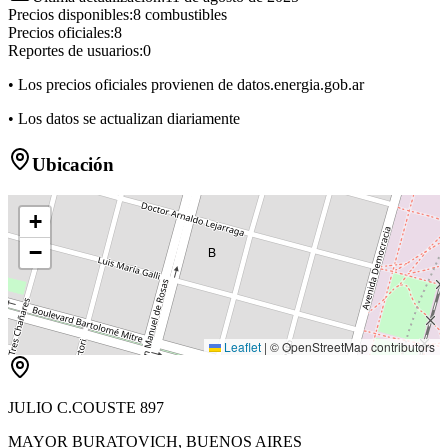
Precios disponibles:
8
combustibles
Precios oficiales:
8
Reportes de usuarios:
0
• Los precios oficiales provienen de datos.energia.gob.ar
• Los datos se actualizan diariamente
Ubicación
+
−
B
Leaflet
|
© OpenStreetMap contributors
JULIO C.COUSTE 897
MAYOR BURATOVICH
,
BUENOS AIRES