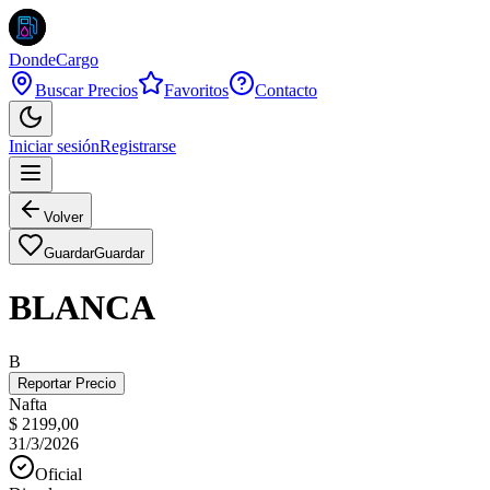
DondeCargo
Buscar Precios
Favoritos
Contacto
Iniciar sesión
Registrarse
Volver
Guardar
Guardar
BLANCA
B
Reportar Precio
Nafta
$ 2199,00
31/3/2026
Oficial