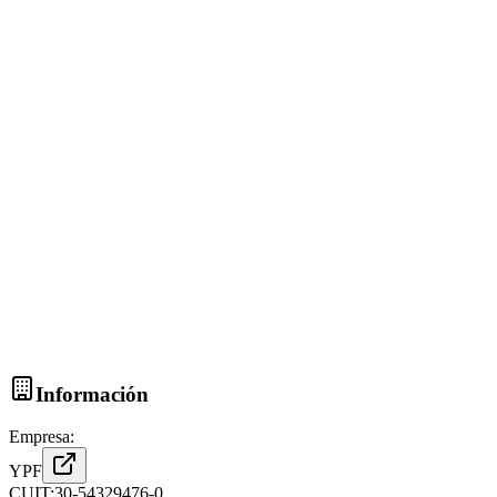
Información
Empresa:
YPF
CUIT:
30-54329476-0