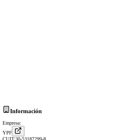
Información
Empresa:
YPF
CUIT:
30-53187299-8