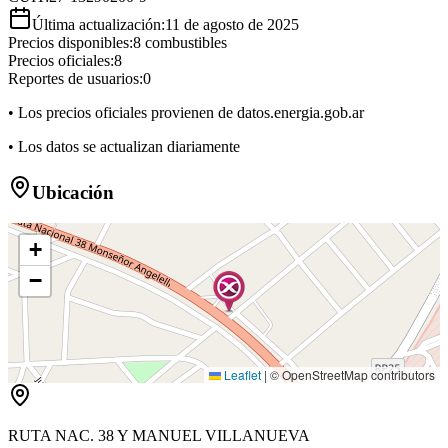
Última actualización:
11 de agosto de 2025
Precios disponibles:
8
combustibles
Precios oficiales:
8
Reportes de usuarios:
0
• Los precios oficiales provienen de datos.energia.gob.ar
• Los datos se actualizan diariamente
Ubicación
+
−
Leaflet
|
© OpenStreetMap contributors
RUTA NAC. 38 Y MANUEL VILLANUEVA