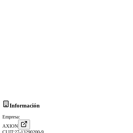
Información
Empresa:
AXION
CUIT:
27-13290200-9