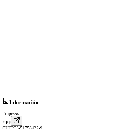
Información
Empresa:
YPF
CUIT:
33-51758422-9