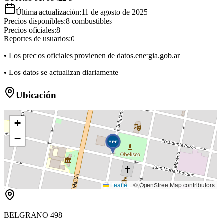
Última actualización:
11 de agosto de 2025
Precios disponibles:
8
combustibles
Precios oficiales:
8
Reportes de usuarios:
0
• Los precios oficiales provienen de datos.energia.gob.ar
• Los datos se actualizan diariamente
Ubicación
+
−
Leaflet
|
© OpenStreetMap contributors
BELGRANO 498