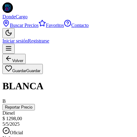
DondeCargo
Buscar Precios
Favoritos
Contacto
Iniciar sesión
Registrarse
Volver
Guardar
Guardar
BLANCA
B
Reportar Precio
Diesel
$ 1298,00
5/5/2025
Oficial