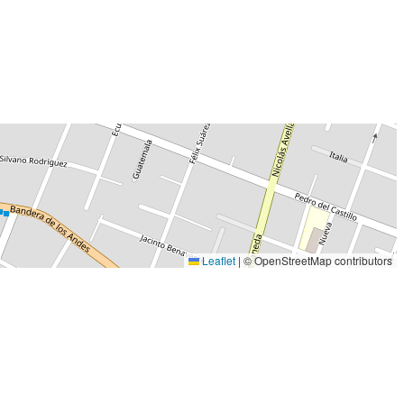
Leaflet
|
© OpenStreetMap contributors