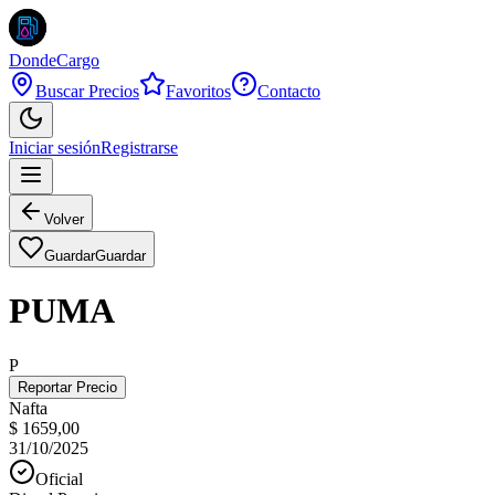
DondeCargo
Buscar Precios
Favoritos
Contacto
Iniciar sesión
Registrarse
Volver
Guardar
Guardar
PUMA
P
Reportar Precio
Nafta
$ 1659,00
31/10/2025
Oficial