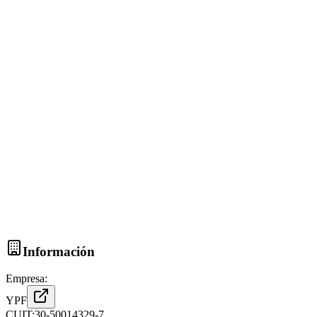
Información
Empresa:
YPF
CUIT:
30-50014329-7