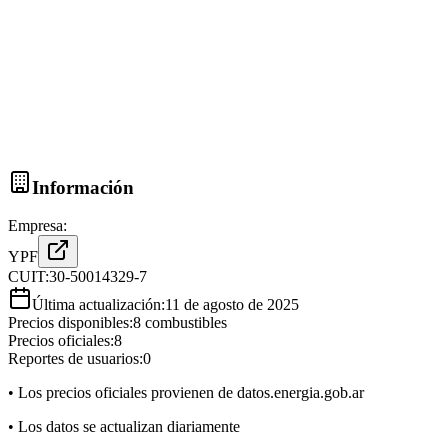
Información
Empresa:
YPF
CUIT:
30-50014329-7
Última actualización:
11 de agosto de 2025
Precios disponibles:
8
combustibles
Precios oficiales:
8
Reportes de usuarios:
0
• Los precios oficiales provienen de datos.energia.gob.ar
• Los datos se actualizan diariamente