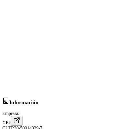
Información
Empresa:
YPF
CUIT:
30-50014329-7