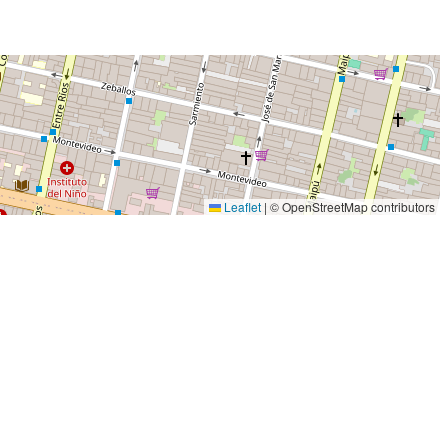
Leaflet
|
© OpenStreetMap contributors