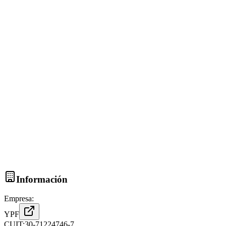
Información
Empresa:
YPF
CUIT:
30-71224746-7