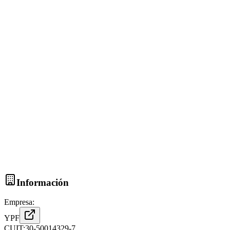
Información
Empresa:
YPF
CUIT:
30-50014329-7