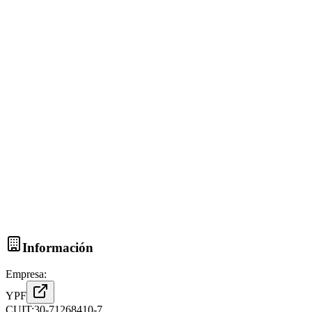
Información
Empresa:
YPF
CUIT:
30-71268410-7