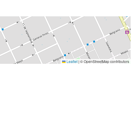
Leaflet
|
© OpenStreetMap contributors