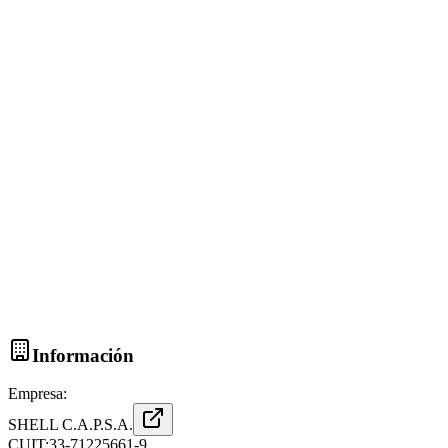
Información
Empresa:
SHELL C.A.P.S.A.
CUIT:
33-71225661-9