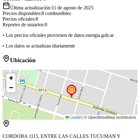
Última actualización:
11 de agosto de 2025
Precios disponibles:
8
combustibles
Precios oficiales:
8
Reportes de usuarios:
0
• Los precios oficiales provienen de datos.energia.gob.ar
• Los datos se actualizan diariamente
Ubicación
+
−
Leaflet
|
© OpenStreetMap contributors
CORDOBA 1115, ENTRE LAS CALLES TUCUMAN Y