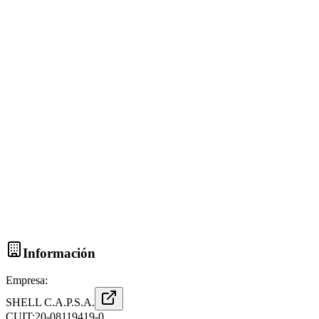
Información
Empresa:
SHELL C.A.P.S.A.
CUIT:
20-08119419-0