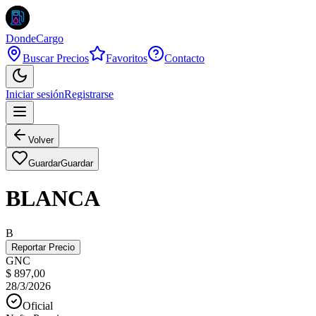
DondeCargo
Buscar Precios
Favoritos
Contacto
Iniciar sesión
Registrarse
Volver
Guardar
Guardar
BLANCA
B
Reportar Precio
GNC
$ 897,00
28/3/2026
Oficial