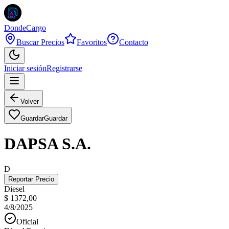
DondeCargo
Buscar Precios
Favoritos
Contacto
Iniciar sesión
Registrarse
Volver
Guardar
Guardar
DAPSA S.A.
D
Reportar Precio
Diesel
$ 1372,00
4/8/2025
Oficial