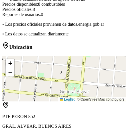
Precios disponibles:
8
combustibles
Precios oficiales:
8
Reportes de usuarios:
0
• Los precios oficiales provienen de datos.energia.gob.ar
• Los datos se actualizan diariamente
Ubicación
+
−
D
Leaflet
|
© OpenStreetMap contributors
PTE PERON 852
GRAL. ALVEAR
,
BUENOS AIRES