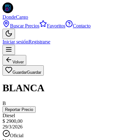
DondeCargo
Buscar Precios
Favoritos
Contacto
Iniciar sesión
Registrarse
Volver
Guardar
Guardar
BLANCA
B
Reportar Precio
Diesel
$ 2900,00
29/3/2026
Oficial