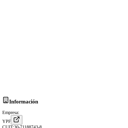
Información
Empresa:
YPF
CUIT:
30-71188743-8