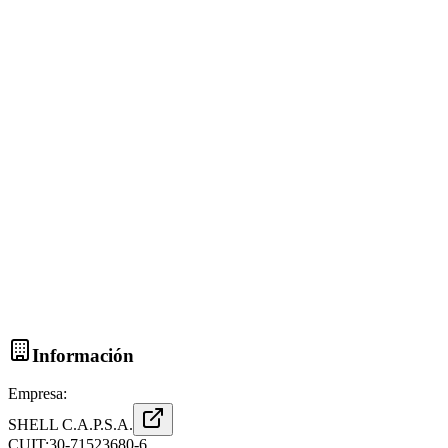
Información
Empresa:
SHELL C.A.P.S.A.
CUIT:
30-71523680-6