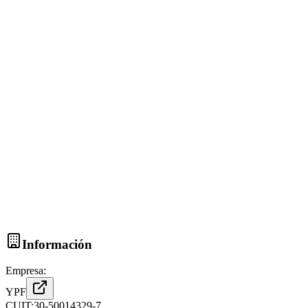
Información
Empresa:
YPF
CUIT:
30-50014329-7