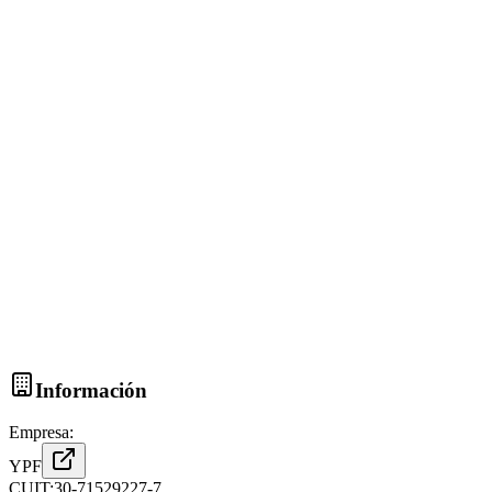
Información
Empresa:
YPF
CUIT:
30-71529227-7