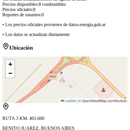
Precios disponibles:
8
combustibles
Precios oficiales:
8
Reportes de usuarios:
0
• Los precios oficiales provienen de datos.energia.gob.ar
• Los datos se actualizan diariamente
Ubicación
+
−
P
Leaflet
|
© OpenStreetMap contributors
RUTA 3 KM. 401.600
BENITO JUAREZ
,
BUENOS AIRES