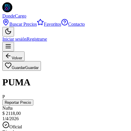
DondeCargo
Buscar Precios
Favoritos
Contacto
Iniciar sesión
Registrarse
Volver
Guardar
Guardar
PUMA
P
Reportar Precio
Nafta
$ 2118,00
1/4/2026
Oficial