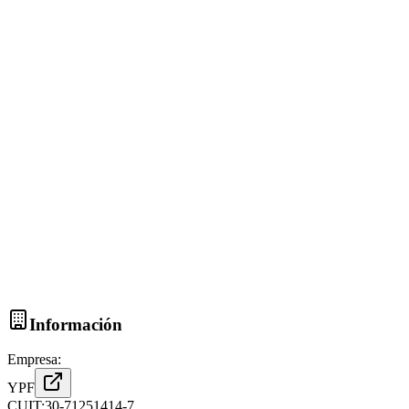
Información
Empresa:
YPF
CUIT:
30-71251414-7