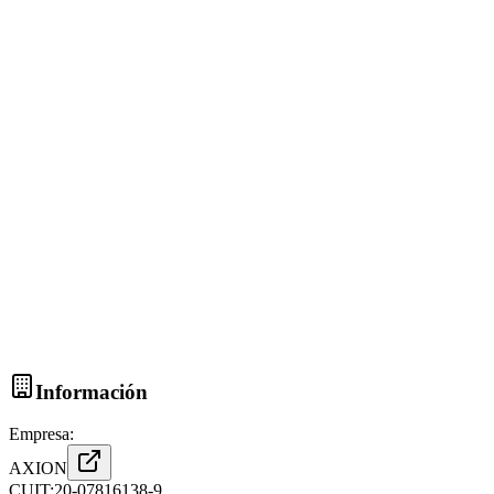
Información
Empresa:
AXION
CUIT:
20-07816138-9