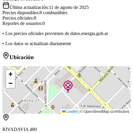
Última actualización:
11 de agosto de 2025
Precios disponibles:
8
combustibles
Precios oficiales:
8
Reportes de usuarios:
0
• Los precios oficiales provienen de datos.energia.gob.ar
• Los datos se actualizan diariamente
Ubicación
+
−
Leaflet
|
© OpenStreetMap contributors
RIVADAVIA 480