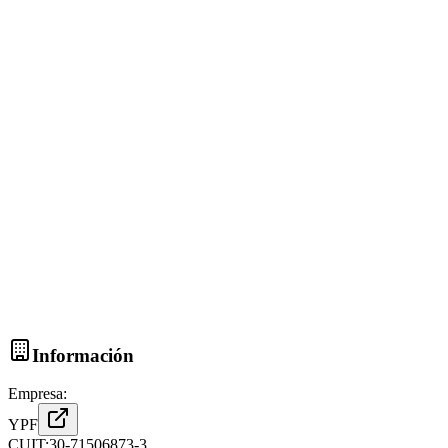
Información
Empresa:
YPF
CUIT:
30-71506873-3