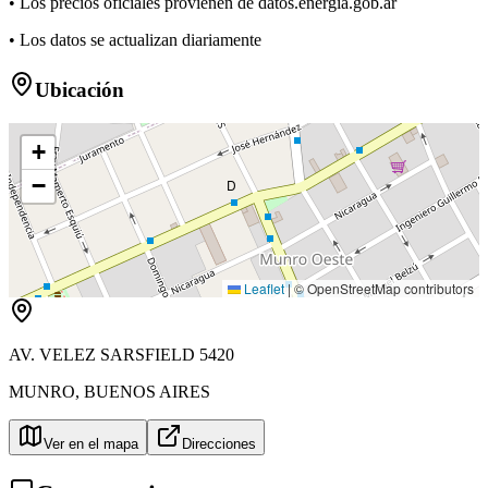
• Los precios oficiales provienen de datos.energia.gob.ar
• Los datos se actualizan diariamente
Ubicación
+
−
D
Leaflet
|
© OpenStreetMap contributors
AV. VELEZ SARSFIELD 5420
MUNRO
,
BUENOS AIRES
Ver en el mapa
Direcciones