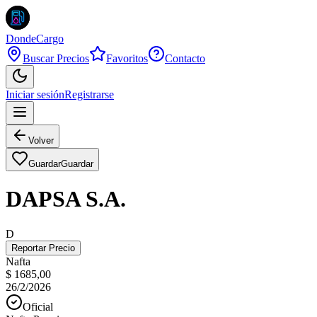
DondeCargo
Buscar Precios
Favoritos
Contacto
Iniciar sesión
Registrarse
Volver
Guardar
Guardar
DAPSA S.A.
D
Reportar Precio
Nafta
$ 1685,00
26/2/2026
Oficial