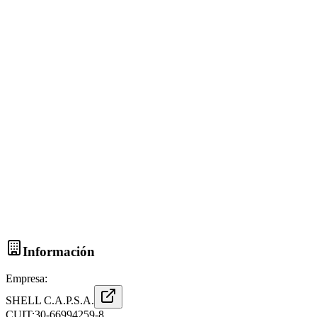
Información
Empresa:
SHELL C.A.P.S.A.
CUIT:
30-66994259-8