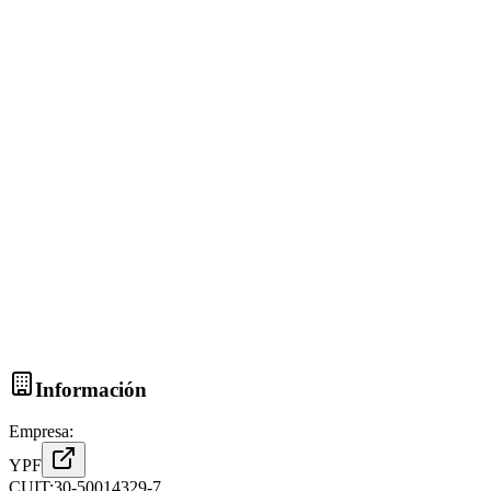
Información
Empresa:
YPF
CUIT:
30-50014329-7