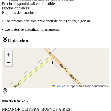
Precios disponibles:
8
combustibles
Precios oficiales:
8
Reportes de usuarios:
0
• Los precios oficiales provienen de datos.energia.gob.ar
• Los datos se actualizan diariamente
Ubicación
+
−
B
Leaflet
|
© OpenStreetMap contributors
ruta 86 Km 52.5
NICANOR OLIVERA
,
BUENOS AIRES