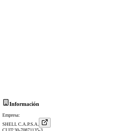
Información
Empresa:
SHELL C.A.P.S.A.
CUIT:
30-70871135-3