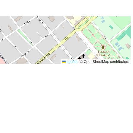
Leaflet
|
© OpenStreetMap contributors