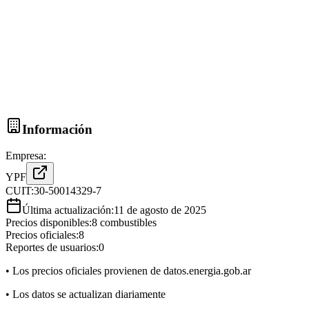
Información
Empresa:
YPF
CUIT:
30-50014329-7
Última actualización:
11 de agosto de 2025
Precios disponibles:
8
combustibles
Precios oficiales:
8
Reportes de usuarios:
0
• Los precios oficiales provienen de datos.energia.gob.ar
• Los datos se actualizan diariamente