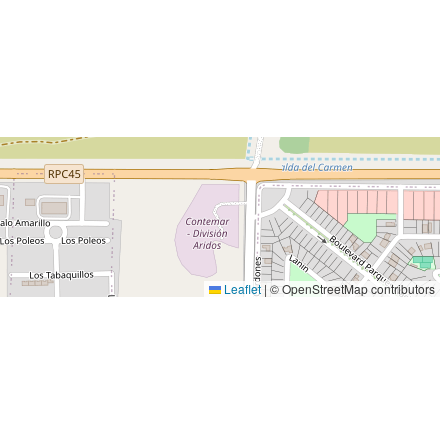
Leaflet
|
© OpenStreetMap contributors