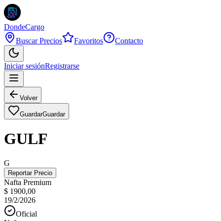
DondeCargo
Buscar Precios
Favoritos
Contacto
Iniciar sesión
Registrarse
Volver
Guardar
Guardar
GULF
G
Reportar Precio
Nafta Premium
$ 1900,00
19/2/2026
Oficial