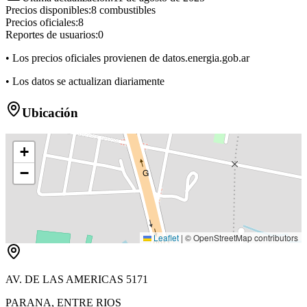
Precios disponibles:
8
combustibles
Precios oficiales:
8
Reportes de usuarios:
0
• Los precios oficiales provienen de datos.energia.gob.ar
• Los datos se actualizan diariamente
Ubicación
+
−
G
Leaflet
|
© OpenStreetMap contributors
AV. DE LAS AMERICAS 5171
PARANA
,
ENTRE RIOS