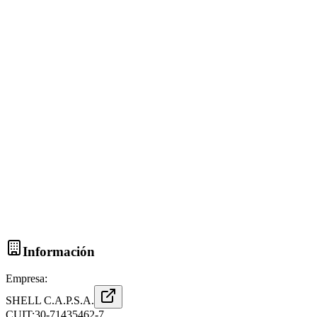
Información
Empresa:
SHELL C.A.P.S.A.
CUIT:
30-71435462-7