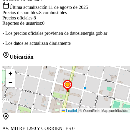
Última actualización:
11 de agosto de 2025
Precios disponibles:
8
combustibles
Precios oficiales:
8
Reportes de usuarios:
0
• Los precios oficiales provienen de datos.energia.gob.ar
• Los datos se actualizan diariamente
Ubicación
+
−
Leaflet
|
© OpenStreetMap contributors
AV. MITRE 1290 Y CORRIENTES 0