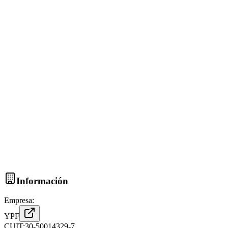
Información
Empresa:
YPF
CUIT:
30-50014329-7