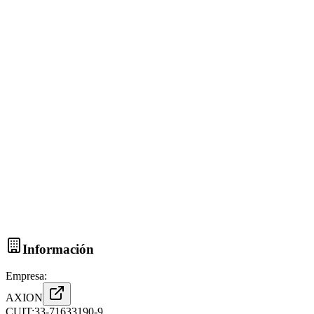
Información
Empresa:
AXION
CUIT:
33-71633190-9