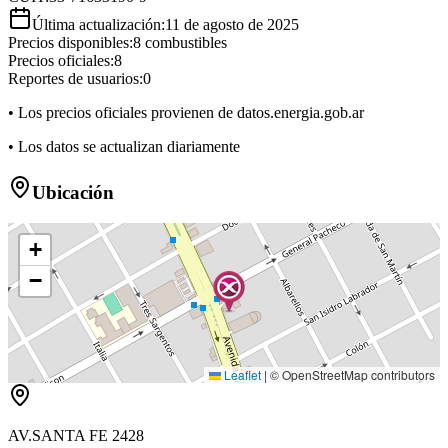
Última actualización:
11 de agosto de 2025
Precios disponibles:
8
combustibles
Precios oficiales:
8
Reportes de usuarios:
0
• Los precios oficiales provienen de datos.energia.gob.ar
• Los datos se actualizan diariamente
Ubicación
+
−
Leaflet
|
© OpenStreetMap contributors
AV.SANTA FE 2428