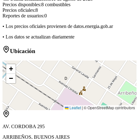
Precios disponibles:
8
combustibles
Precios oficiales:
8
Reportes de usuarios:
0
• Los precios oficiales provienen de datos.energia.gob.ar
• Los datos se actualizan diariamente
Ubicación
+
−
D
Leaflet
|
© OpenStreetMap contributors
AV. CORDOBA 295
ARRIBEÑOS
,
BUENOS AIRES