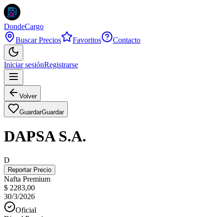
DondeCargo
Buscar Precios
Favoritos
Contacto
Iniciar sesión
Registrarse
Volver
Guardar
Guardar
DAPSA S.A.
D
Reportar Precio
Nafta Premium
$ 2283,00
30/3/2026
Oficial