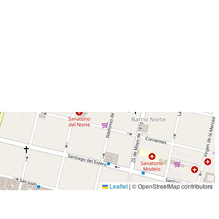
Leaflet
|
© OpenStreetMap contributors